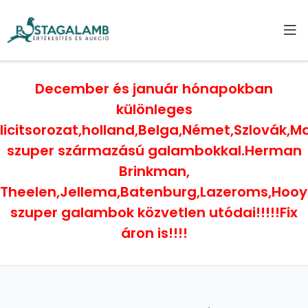
December és január hónapokban
különleges
licitsorozat,holland,Belga,Német,Szlovák,
szuper származású galambokkal.Herman
Brinkman,
Theelen,Jellema,Batenburg,Lazeroms,Hoo
szuper galambok közvetlen utódai!!!!!Fix
áron is!!!!