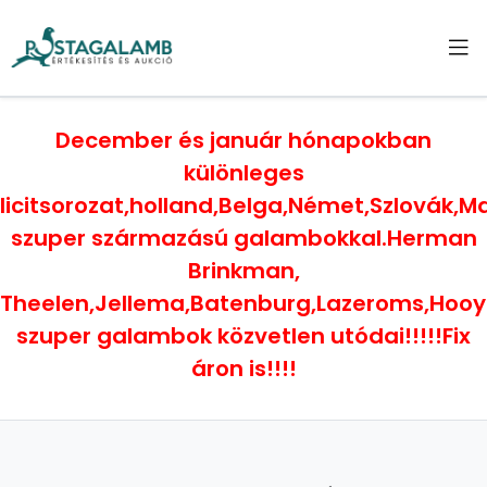
December és január hónapokban
különleges
licitsorozat,holland,Belga,Német,Szlovák,
szuper származású galambokkal.Herman
Brinkman,
Theelen,Jellema,Batenburg,Lazeroms,Hoo
szuper galambok közvetlen utódai!!!!!Fix
áron is!!!!