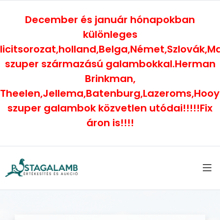
December és január hónapokban
különleges
licitsorozat,holland,Belga,Német,Szlovák,
szuper származású galambokkal.Herman
Brinkman,
Theelen,Jellema,Batenburg,Lazeroms,Hoo
szuper galambok közvetlen utódai!!!!!Fix
áron is!!!!