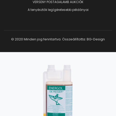
VERSENY POSTAGALAMB AUKCIÓK
A tenyésztők legígéretesebb példányai
© 2020 Minden jog fenntartva. Összeállította:
BG-Design