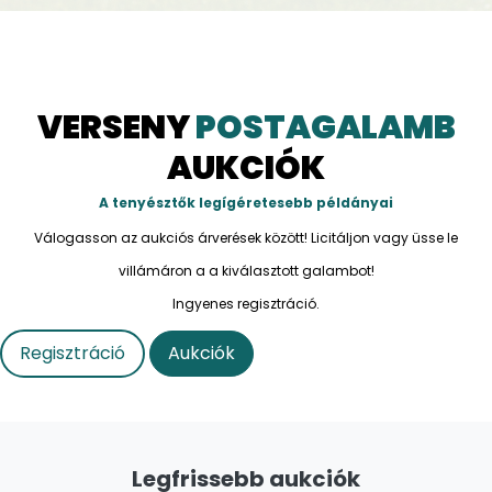
VERSENY
POSTAGALAMB
AUKCIÓK
A tenyésztők legígéretesebb példányai
Válogasson az aukciós árverések között! Licitáljon vagy üsse le
villámáron a a kiválasztott galambot!
Ingyenes regisztráció.
Regisztráció
Aukciók
Legfrissebb aukciók