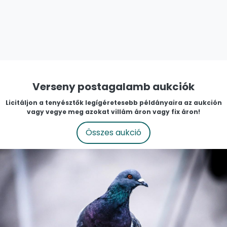
Verseny postagalamb aukciók
Licitáljon a tenyésztők legígéretesebb példányaira az aukción
vagy vegye meg azokat villám áron vagy fix áron!
Összes aukció