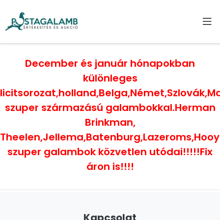
December és január hónapokban
különleges
licitsorozat,holland,Belga,Német,Szlovák,
szuper származású galambokkal.Herman
Brinkman,
Theelen,Jellema,Batenburg,Lazeroms,Hoo
szuper galambok közvetlen utódai!!!!!Fix
áron is!!!!
Kapcsolat