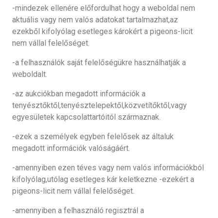
-mindezek ellenére előfordulhat hogy a weboldal nem
aktuális vagy nem valós adatokat tartalmazhat,az
ezekből kifolyólag esetleges károkért a pigeons-licit
nem vállal felelőséget.
-a felhasználók saját felelőségükre használhatják a
weboldalt.
-az aukciókban megadott információk a
tenyésztőktől,tenyésztelepektől,közvetítőktől,vagy
egyesületek kapcsolattartóitól származnak.
-ezek a személyek egyben felelősek az általuk
megadott információk valóságáért.
-amennyiben ezen téves vagy nem valós információkból
kifolyólag,utólag esetleges kár keletkezne -ezekért a
pigeons-licit nem vállal felelőséget.
-amennyiben a felhasználó regisztrál a