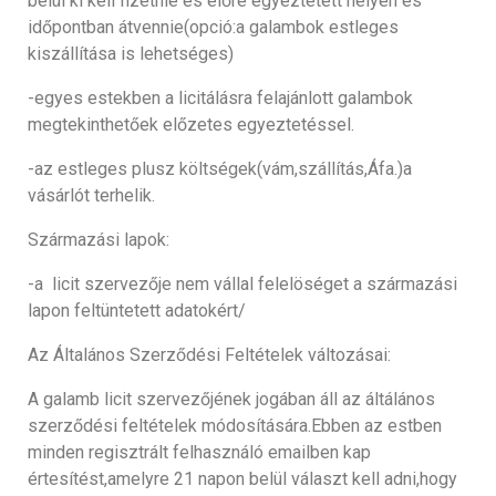
belül ki kell fizetnie és előre egyeztetett helyen és
időpontban átvennie(opció:a galambok estleges
kiszállítása is lehetséges)
-egyes estekben a licitálásra felajánlott galambok
megtekinthetőek előzetes egyeztetéssel.
-az estleges plusz költségek(vám,szállítás,Áfa.)a
vásárlót terhelik.
Származási lapok:
-a licit szervezője nem vállal felelöséget a származási
lapon feltüntetett adatokért/
Az Általános Szerződési Feltételek változásai:
A galamb licit szervezőjének jogában áll az áltálános
szerződési feltételek módosítására.Ebben az estben
minden regisztrált felhasználó emailben kap
értesítést,amelyre 21 napon belül választ kell adni,hogy