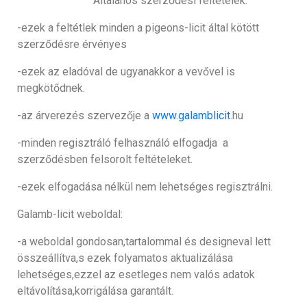
‘ Általános szerződési feltételek:
-ezek a feltétlek minden a pigeons-licit által kötött
szerződésre érvényes
-ezek az eladóval de ugyanakkor a vevővel is
megkötődnek.
-az árverezés szervezője a
www.galamblicit.
hu
-minden regisztráló felhasználó elfogadja a
szerződésben felsorolt feltételeket.
-ezek elfogadása nélkül nem lehetséges regisztrálni.
Galamb-licit weboldal:
-a weboldal gondosan,tartalommal és designeval lett
összeállítva,s ezek folyamatos aktualizálása
lehetséges,ezzel az esetleges nem valós adatok
eltávolítása,korrigálása garantált.