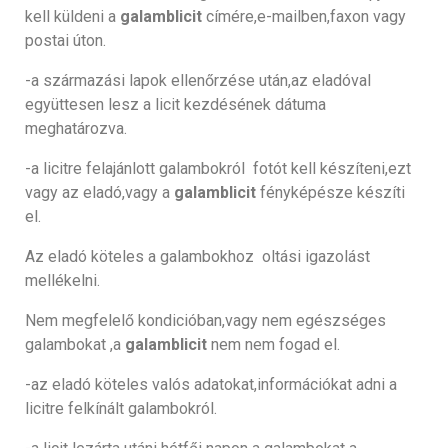
kell küldeni a
galamblicit
címére,e-mailben,faxon vagy
postai úton.
-a származási lapok ellenőrzése után,az eladóval
együttesen lesz a licit kezdésének dátuma
meghatározva.
-a licitre felajánlott galambokról fotót kell készíteni,ezt
vagy az eladó,vagy a
galamblicit
fényképésze készíti
el.
Az eladó köteles a galambokhoz oltási igazolást
mellékelni.
Nem megfelelő kondicióban,vagy nem egészséges
galambokat ,a
galamblicit
nem nem fogad el.
-az eladó köteles valós adatokat,információkat adni a
licitre felkínált galambokról.