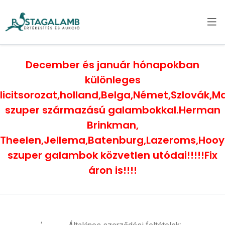
December és január hónapokban
különleges
licitsorozat,holland,Belga,Német,Szlovák,
szuper származású galambokkal.Herman
Brinkman,
Theelen,Jellema,Batenburg,Lazeroms,Hoo
szuper galambok közvetlen utódai!!!!!Fix
áron is!!!!