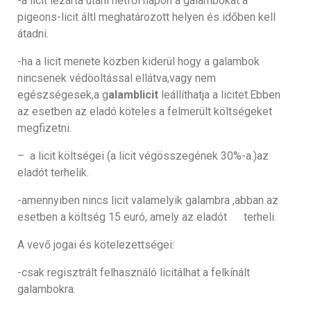
-a licit lezárta utáni hétfői napon a galambokat a
pigeons-licit áltl meghatározott helyen és időben kell
átadni.
-ha a licit menete közben kiderül hogy a galambok
nincsenek védöoltással ellátva,vagy nem
egészségesek,a g
alamblicit
leállíthatja a licitet.Ebben
az esetben az eladó köteles a felmerült költségeket
megfizetni.
– a licit költségei (a licit végösszegének 30%-a.)az
eladót terhelik.
-amennyiben nincs licit valamelyik galambra ,abban az
esetben a költség 15 euró, amely az eladót terheli.
A vevő jogai és kötelezettségei:
-csak regisztrált felhasználó licitálhat a felkínált
galambokra.