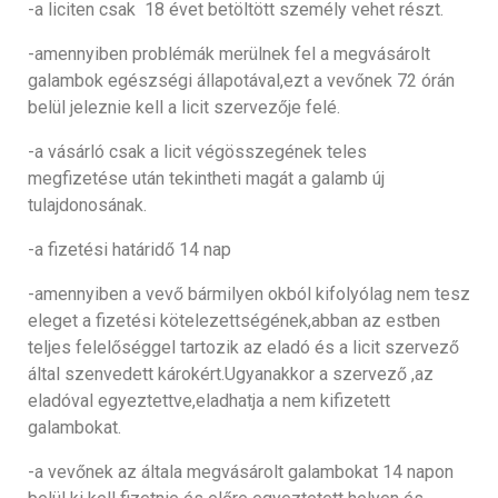
-a liciten csak 18 évet betöltött személy vehet részt.
-amennyiben problémák merülnek fel a megvásárolt
galambok egészségi állapotával,ezt a vevőnek 72 órán
belül jeleznie kell a licit szervezője felé.
-a vásárló csak a licit végösszegének teles
megfizetése után tekintheti magát a galamb új
tulajdonosának.
-a fizetési határidő 14 nap
-amennyiben a vevő bármilyen okból kifolyólag nem tesz
eleget a fizetési kötelezettségének,abban az estben
teljes felelőséggel tartozik az eladó és a licit szervező
által szenvedett károkért.Ugyanakkor a szervező ,az
eladóval egyeztettve,eladhatja a nem kifizetett
galambokat.
-a vevőnek az általa megvásárolt galambokat 14 napon