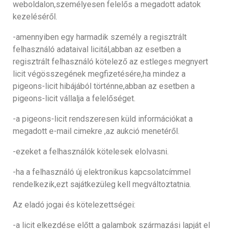
weboldalon,személyesen felelős a megadott adatok
kezeléséről.
-amennyiben egy harmadik személy a regisztrált
felhasználó adataival licitál,abban az esetben a
regisztrált felhasználó kötelező az estleges megnyert
licit végösszegének megfizetésére,ha mindez a
pigeons-licit hibájából történne,abban az esetben a
pigeons-licit vállalja a felelőséget.
-a pigeons-licit rendszeresen küld információkat a
megadott e-mail cimekre ,az aukció menetéről.
-ezeket a felhasználók kötelesek elolvasni.
-ha a felhasználó új elektronikus kapcsolatcímmel
rendelkezik,ezt sajátkezüleg kell megváltoztatnia.
Az eladó jogai és kötelezettségei:
-a licit elkezdése előtt a galambok származási lapját el