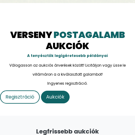
VERSENY
POSTAGALAMB
AUKCIÓK
A tenyésztők legígéretesebb példányai
Válogasson az aukciós árverések között! Licitáljon vagy üsse le
villámáron a a kiválasztott galambot!
Ingyenes regisztráció.
Regisztráció
Aukciók
Legfrissebb aukciók