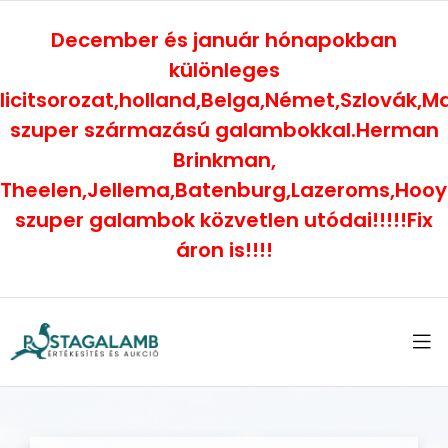
December és január hónapokban
különleges
licitsorozat,holland,Belga,Német,Szlovák,
szuper származású galambokkal.Herman
Brinkman,
Theelen,Jellema,Batenburg,Lazeroms,Hoo
szuper galambok közvetlen utódai!!!!!Fix
áron is!!!!