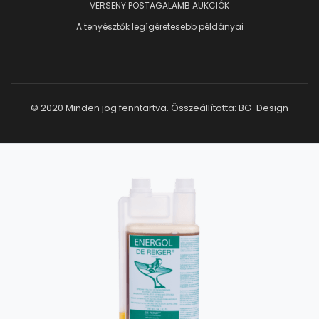
VERSENY POSTAGALAMB AUKCIÓK
A tenyésztők legígéretesebb példányai
© 2020 Minden jog fenntartva. Összeállította:
BG-Design