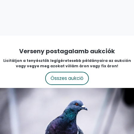
Verseny postagalamb aukciók
Licitáljon a tenyésztők legígéretesebb példányaira az aukción
vagy vegye meg azokat villám áron vagy fix áron!
Összes aukció