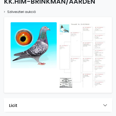
KK.HÍM-BRINKMAN/AARDEN
Szilveszteri aukció
Licit