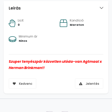
Leírás
Licit
Kondíció
0
Maraton
Minimum ár
Nincs
Szuper tenyészpár közvetlen utóda-van Agtmaal x
Herman Brinkman!!
Kedvenc
Jelentés