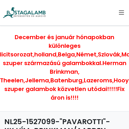
December és január hónapokban
különleges
licitsorozat,holland,Belga,Német,Szlovák,
szuper származású galambokkal.Herman
Brinkman,
Theelen,Jellema,Batenburg,Lazeroms,Hoo
szuper galambok közvetlen utódai!!!!!Fix
áron is!!!!
NL25-1527099-"PAVAROTTI"-