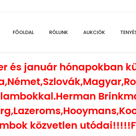
FŐOLDAL
RÓLUNK
AUKCIÓK
TENYÉ
r és január hónapokban kü
elga,Német,Szlovák,Magyar,
lambokkal.Herman Brinkm
urg,Lazeroms,Hooymans,Ko
bok közvetlen utódai!!!!!Fi