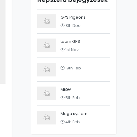
GPS Pigeons
8th Dec
team GPS
1st Nov
19th Feb
MEGA
5th Feb
Mega system
4th Feb