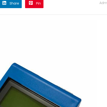
Adm
Share
Pin