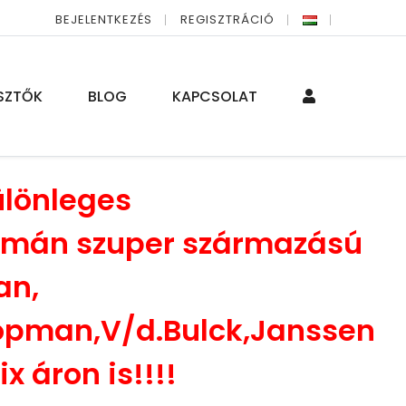
BEJELENTKEZÉS
REGISZTRÁCIÓ
SZTŐK
BLOG
KAPCSOLAT
lönleges
Román szuper származású
an,
opman,V/d.Bulck,Janssen
x áron is!!!!