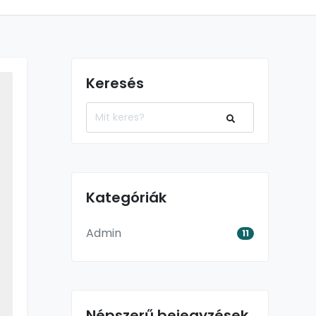
Keresés
Kategóriák
Admin
11
Népszerű bejegyzések