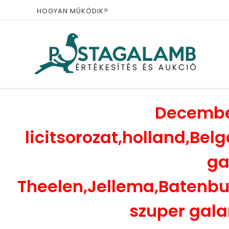
HOGYAN MŰKÖDIK?
Decembe
licitsorozat,holland,B
ga
Theelen,Jellema,Batenb
szuper galam