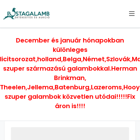
December és január hónapokban
különleges
licitsorozat,holland,Belga,Német,Szlovák,
szuper származású galambokkal.Herman
Brinkman,
Theelen,Jellema,Batenburg,Lazeroms,Hoo
szuper galambok közvetlen utódai!!!!!Fix
áron is!!!!